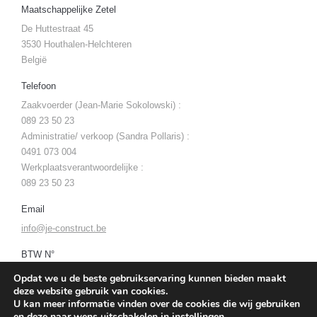
Maatschappelijke Zetel
De Huttestraat 45
3530 Houthalen-Helchteren
België
Telefoon
Zaakvoerder (Jean-Marie Sokolowski) :
089 23 50 23
Administratie/ verkoop (Sandra Pollaris) :
0491 073 004
Werkplaatsverantwoordelijke :
089 23 50 23
Email
info@je-construct.be
BTW N°
BE 0824.879.783
Opdat we u de beste gebruikservaring kunnen bieden maakt
deze website gebruik van cookies.
U kan meer informatie vinden over de cookies die wij gebruiken
en deze naar wens uitschakelen in
instellingen
.