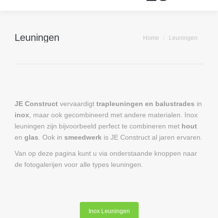
Leuningen
Je bent hier:
Home
Leuningen
JE Construct
vervaardigt
trapleuningen en balustrades
in
inox
, maar ook gecombineerd met andere materialen. Inox
leuningen zijn bijvoorbeeld perfect te combineren met
hout
en
glas
. Ook in
smeedwerk
is JE Construct al jaren ervaren.
Van op deze pagina kunt u via onderstaande knoppen naar
de fotogalerijen voor alle types leuningen.
Inox Leuningen