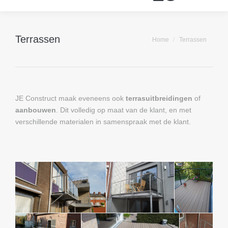
Terrassen
Je bent hier:
Home
Terrassen
JE Construct maak eveneens ook
terrasuitbreidingen
of
aanbouwen
. Dit volledig op maat van de klant, en met
verschillende materialen in samenspraak met de klant.