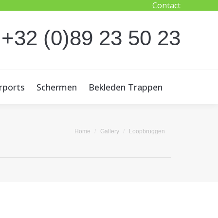
Contact
rports
Schermen
Bekleden Trappen
 +32 (0)89 23 50 23
rports
Schermen
Bekleden Trappen
Je bent hier:
Home
Gallery
Loopbruggen