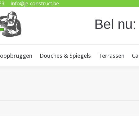
23
info@je-construct.be
oopbruggen
Douches & Spiegels
Terrassen
Ca
Bel nu:
oopbruggen
Douches & Spiegels
Terrassen
Ca