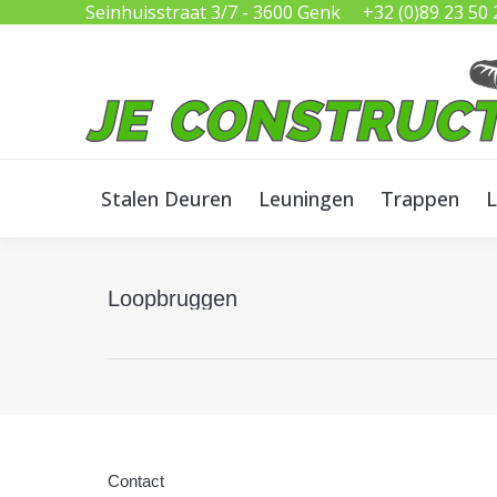
Seinhuisstraat 3/7 - 3600 Genk
+32 (0)89 23 50 
Stalen Deuren
Leuningen
Trappen
L
Stalen Deuren
Leuningen
Trappen
L
Loopbruggen
Contact