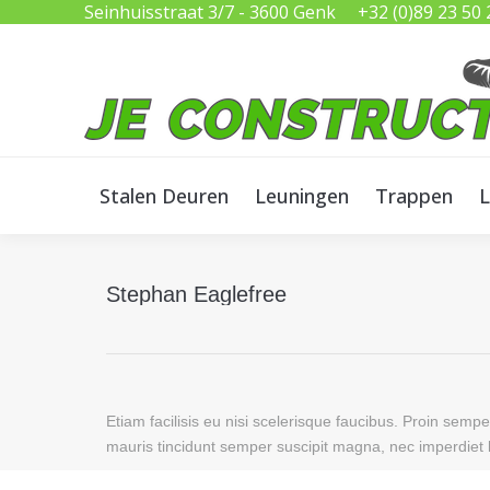
Seinhuisstraat 3/7 - 3600 Genk
+32 (0)89 23 50 
Stalen Deuren
Leuningen
Trappen
L
Stalen Deuren
Leuningen
Trappen
L
Stephan Eaglefree
Etiam facilisis eu nisi scelerisque faucibus. Proin sem
mauris tincidunt semper suscipit magna, nec imperdiet 