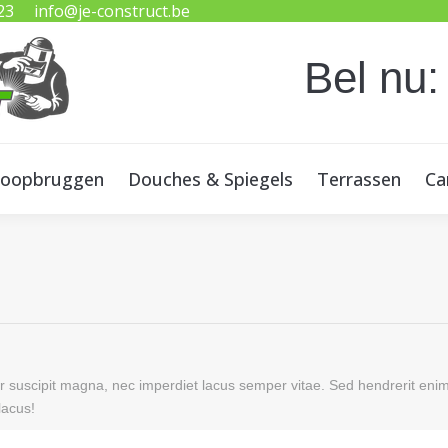
23
info@je-construct.be
oopbruggen
Douches & Spiegels
Terrassen
Ca
Bel nu:
oopbruggen
Douches & Spiegels
Terrassen
Ca
per suscipit magna, nec imperdiet lacus semper vitae. Sed hendrerit eni
lacus!