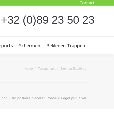
Contact
rports
Schermen
Bekleden Trappen
 +32 (0)89 23 50 23
rports
Schermen
Bekleden Trappen
Je bent hier:
Home
Testimonials
Stephan Eaglefree
m non justo posuere placerat. Phasellus eget purus vel