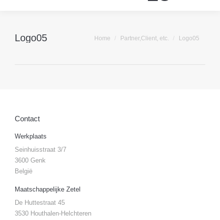
Logo05
Je bent hier:
Home
Partner,Client, etc.
Logo05
Contact
Werkplaats
Seinhuisstraat 3/7
3600 Genk
België
Maatschappelijke Zetel
De Huttestraat 45
3530 Houthalen-Helchteren