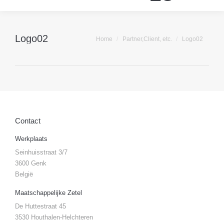
Logo02
Je bent hier:
Home
Partner,Client, etc.
Logo02
Contact
Werkplaats
Seinhuisstraat 3/7
3600 Genk
België
Maatschappelijke Zetel
De Huttestraat 45
3530 Houthalen-Helchteren