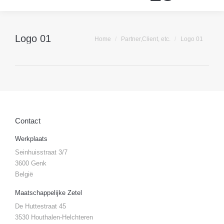
Logo 01
Je bent hier:
Home
Partner,Client, etc.
Logo 01
Contact
Werkplaats
Seinhuisstraat 3/7
3600 Genk
België
Maatschappelijke Zetel
De Huttestraat 45
3530 Houthalen-Helchteren